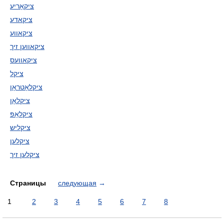
ציקאָריע
ציקאדע
ציקאווע
ציקאווען זיך
ציקאוועס
ציקל
ציקלאָטראָן
ציקלאָן
ציקלאָפּ
ציקליש
ציקלען
ציקלען זיך
Страницы
следующая
→
1
2
3
4
5
6
7
8