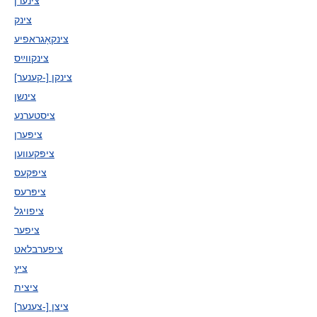
צינערן
צינק
צינקאָגראפיע
צינקווײַס
צינקן [-קענער]
צינשן
ציסטערנע
ציפּערן
ציפּקעווען
ציפּקעס
ציפּרעס
ציפויגל
ציפער
ציפערבלאט
ציץ
ציצית
ציצן [-צענער]