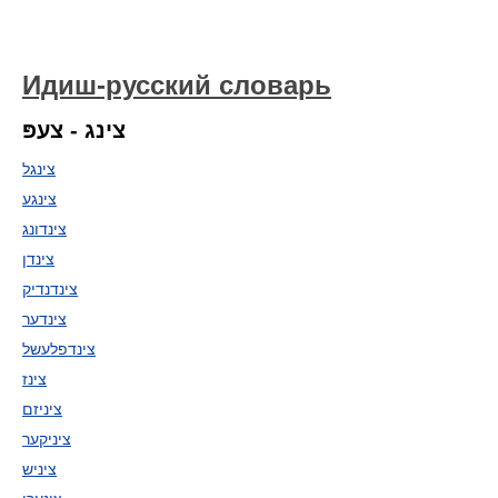
Идиш-русский словарь
צינג - צעפּ
צינגל
צינגע
צינדונג
צינדן
צינדנדיק
צינדער
צינדפלעשל
צינז
ציניזם
ציניקער
ציניש